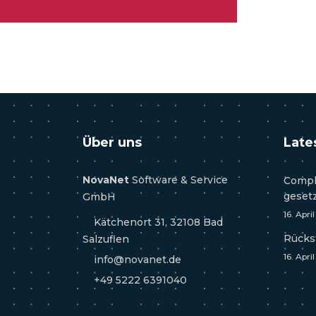
Über uns
Late
NovaNet
Software & Service
Compl
geset
GmbH
16. Apri
Kätchenort 31, 32108 Bad
Rücks
Salzuflen
16. Apri
info@novanet.de
+49 5222 6391040